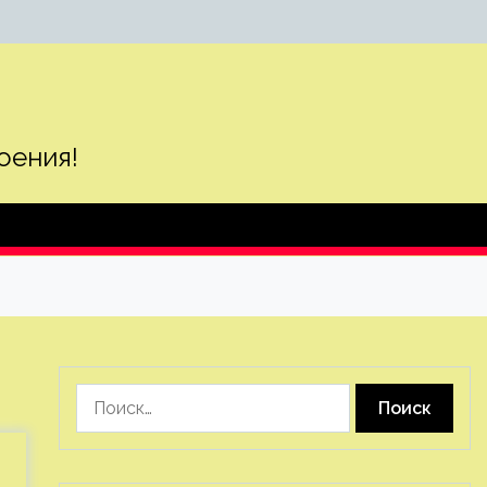
оения!
Найти: