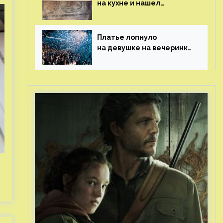
на кухне и нашел
бесценные рисунки
возрастом 400 лет
Платье лопнуло
на девушке на вечеринке
перед гостями