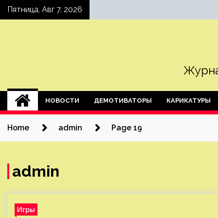
Skip
Пятница, Авг 7, 2026
to
content
Журна
НОВОСТИ
ДЕМОТИВАТОРЫ
КАРИКАТУРЫ
Home
admin
Page 19
admin
Игры