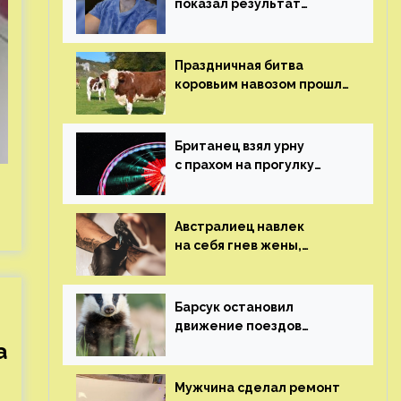
показал результат
пластических операций
Праздничная битва
коровьим навозом прошла
в Индии
Британец взял урну
с прахом на прогулку
по барам и потерял его
Австралиец навлек
на себя гнев жены,
сделав тату
с ее неудачной
фотографией
Барсук остановил
движение поездов
в Нидерландах
а
Мужчина сделал ремонт