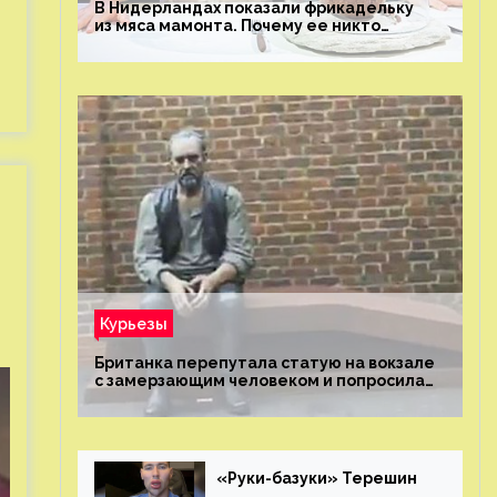
В Нидерландах показали фрикадельку
из мяса мамонта. Почему ее никто
не попробовал?
Курьезы
Британка перепутала статую на вокзале
с замерзающим человеком и попросила
о помощи
«Руки-базуки» Терешин