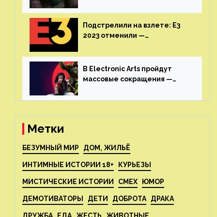
Cyberpunk 2077 начнётся в
июне
Подстрелили на взлете: E3
2023 отменили —
крупнейшая игровая
выставка не вернется
В Electronic Arts пройдут
массовые сокращения —
издатель планирует
реструктуризацию
Метки
БЕЗУМНЫЙ МИР
ДОМ, ЖИЛЬЁ
ИНТИМНЫЕ ИСТОРИИ 18+
КУРЬЕЗЫ
МИСТИЧЕСКИЕ ИСТОРИИ
СМЕХ
ЮМОР
ДЕМОТИВАТОРЫ
ДЕТИ
ДОБРОТА
ДРАКА
ДРУЖБА
ЕДА
ЖЕСТЬ
ЖИВОТНЫЕ