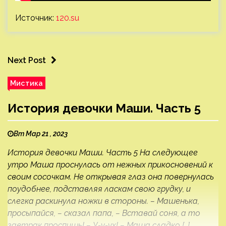
Источник:
120.su
Next Post
Мистика
История девочки Маши. Часть 5
Вт Мар 21 , 2023
История девочки Маши. Часть 5 На следующее
утро Маша проснулась от нежных прикосновений к
своим сосочкам. Не открывая глаз она повернулась
поудобнее, подставляя ласкам свою грудку, и
слегка раскинула ножки в стороны. – Машенька,
просыпайся, – сказал папа, – Вставай соня, а то
завтрак проспишь! – У-у-ух! – Маша сладко […]