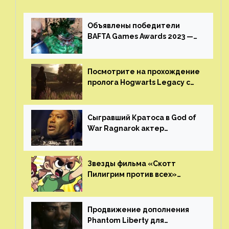
Объявлены победители
BAFTA Games Awards 2023 —
God of War Ragnarok от Sony
получила шесть наград
Посмотрите на прохождение
пролога Hogwarts Legacy с
русской озвучкой —
GamesVoice показала первые
результаты своего труда
Сыгравший Кратоса в God of
War Ragnarok актер
Кристофер Джадж призвал
игроков прекратить
консольные войны
Звезды фильма «Скотт
Пилигрим против всех»
воссоединятся для озвучки
аниме от Netflix
Продвижение дополнения
Phantom Liberty для