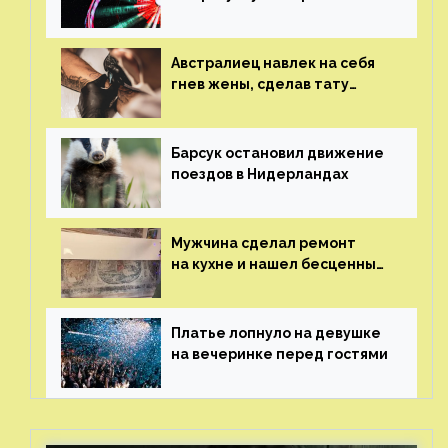
и потерял его
Австралиец навлек на себя
гнев жены, сделав тату
с ее неудачной фотографией
Барсук остановил движение
поездов в Нидерландах
Мужчина сделал ремонт
на кухне и нашел бесценные
рисунки возрастом 400 лет
Платье лопнуло на девушке
на вечеринке перед гостями