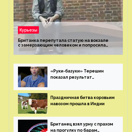
Курьезы
Британка перепутала статую на вокзале
с замерзающим человеком и попросила
о помощи
«Руки-базуки» Терешин
показал результат
пластических операций
Праздничная битва коровьим
навозом прошла в Индии
Британец взял урну с прахом
на прогулку по барам