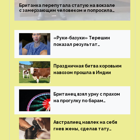
Британка перепутала статую на вокзале
с замерзающим человеком и попросила
о помощи
«Руки-базуки» Терешин
показал результат
пластических операций
Праздничная битва коровьим
навозом прошла в Индии
Британец взял урну с прахом
на прогулку по барам
и потерял его
Австралиец навлек на себя
гнев жены, сделав тату
с ее неудачной фотографией