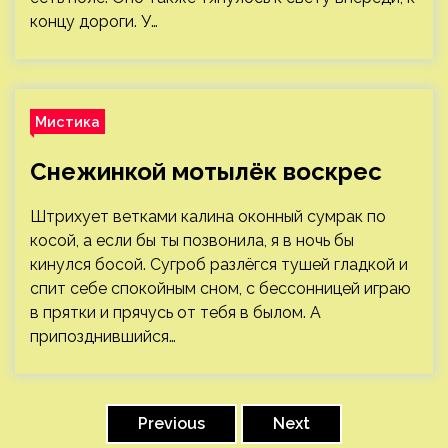
концу дороги. У…
Мистика
Снежинкой мотылёк воскрес
Штрихует ветками калина оконный сумрак по
косой, а если бы ты позвонила, я в ночь бы
кинулся босой. Сугроб разлёгся тушей гладкой и
спит себе спокойным сном, с бессонницей играю
в прятки и прячусь от тебя в былом. А
припозднившийся…
Пагинация
записей
Previous
Next