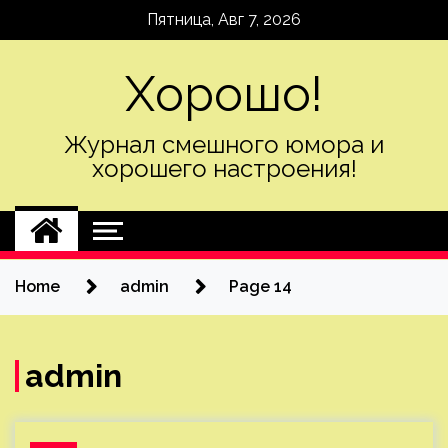
Skip
Пятница, Авг 7, 2026
to
content
Хорошо!
Журнал смешного юмора и
хорошего настроения!
Home
admin
Page 14
admin