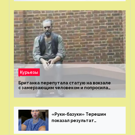
Курьезы
Британка перепутала статую на вокзале
с замерзающим человеком и попросила
о помощи
«Руки-базуки» Терешин
показал результат
пластических операций