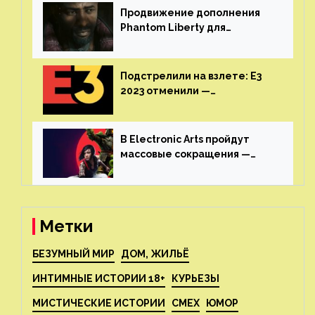
Продвижение дополнения
Phantom Liberty для
Cyberpunk 2077 начнётся в
июне
Подстрелили на взлете: E3
2023 отменили —
крупнейшая игровая
выставка не вернется
В Electronic Arts пройдут
массовые сокращения —
издатель планирует
реструктуризацию
Метки
БЕЗУМНЫЙ МИР
ДОМ, ЖИЛЬЁ
ИНТИМНЫЕ ИСТОРИИ 18+
КУРЬЕЗЫ
МИСТИЧЕСКИЕ ИСТОРИИ
СМЕХ
ЮМОР