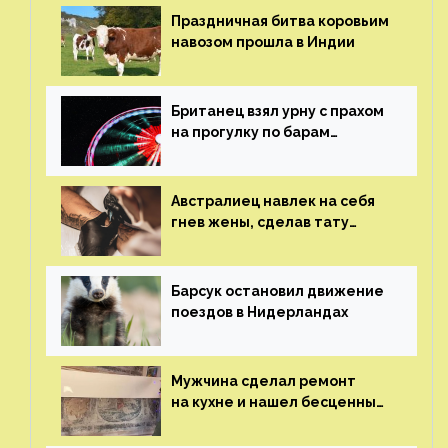
Праздничная битва коровьим
навозом прошла в Индии
Британец взял урну с прахом
на прогулку по барам
и потерял его
Австралиец навлек на себя
гнев жены, сделав тату
с ее неудачной фотографией
Барсук остановил движение
поездов в Нидерландах
Мужчина сделал ремонт
на кухне и нашел бесценные
рисунки возрастом 400 лет