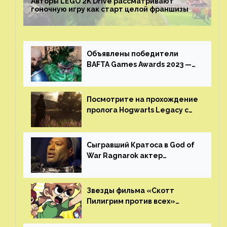
Авторы LEGO 2K Drive рассматривают
гоночную игру как старт целой франшизы
Объявлены победители
BAFTA Games Awards 2023 —
God of War Ragnarok от Sony
получила шесть наград
Посмотрите на прохождение
пролога Hogwarts Legacy с
русской озвучкой —
GamesVoice показала первые
результаты своего труда
Сыгравший Кратоса в God of
War Ragnarok актер
Кристофер Джадж призвал
игроков прекратить
консольные войны
Звезды фильма «Скотт
Пилигрим против всех»
воссоединятся для озвучки
аниме от Netflix