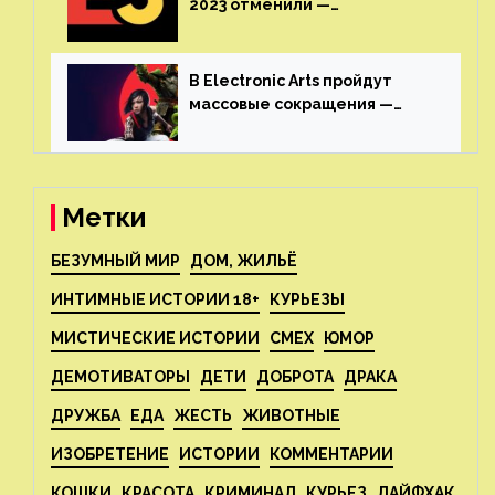
2023 отменили —
крупнейшая игровая
выставка не вернется
В Electronic Arts пройдут
массовые сокращения —
издатель планирует
реструктуризацию
Метки
БЕЗУМНЫЙ МИР
ДОМ, ЖИЛЬЁ
ИНТИМНЫЕ ИСТОРИИ 18+
КУРЬЕЗЫ
МИСТИЧЕСКИЕ ИСТОРИИ
СМЕХ
ЮМОР
ДЕМОТИВАТОРЫ
ДЕТИ
ДОБРОТА
ДРАКА
ДРУЖБА
ЕДА
ЖЕСТЬ
ЖИВОТНЫЕ
ИЗОБРЕТЕНИЕ
ИСТОРИИ
КОММЕНТАРИИ
КОШКИ
КРАСОТА
КРИМИНАЛ
КУРЬЕЗ
ЛАЙФХАК