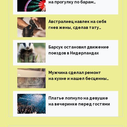
на прогулку по барам
и потерял его
Австралиец навлек на себя
гнев жены, сделав тату
с ее неудачной фотографией
Барсук остановил движение
поездов в Нидерландах
Мужчина сделал ремонт
на кухне и нашел бесценные
рисунки возрастом 400 лет
Платье лопнуло на девушке
на вечеринке перед гостями