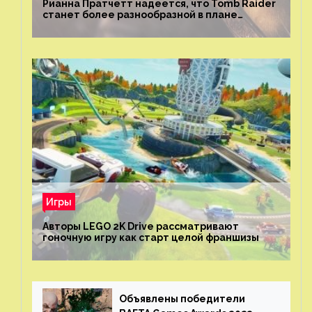
Рианна Пратчетт надеется, что Tomb Raider
станет более разнообразной в плане
репрезентации
Игры
Авторы LEGO 2K Drive рассматривают
гоночную игру как старт целой франшизы
Объявлены победители