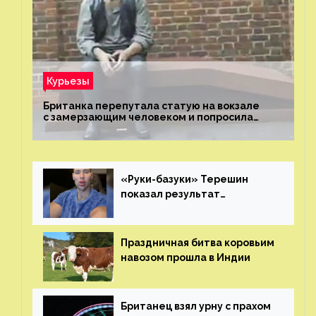
Курьезы
Британка перепутала статую на вокзале
с замерзающим человеком и попросила
о помощи
«Руки-базуки» Терешин
показал результат
пластических операций
Праздничная битва коровьим
навозом прошла в Индии
Британец взял урну с прахом