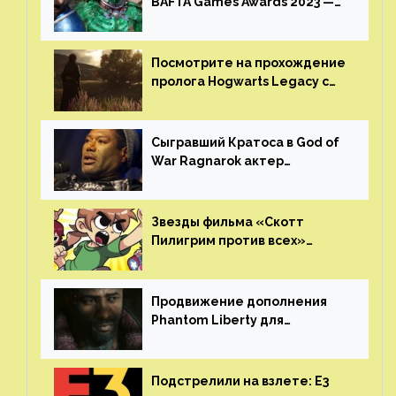
BAFTA Games Awards 2023 —
God of War Ragnarok от Sony
получила шесть наград
Посмотрите на прохождение
пролога Hogwarts Legacy с
русской озвучкой —
GamesVoice показала первые
результаты своего труда
Сыгравший Кратоса в God of
War Ragnarok актер
Кристофер Джадж призвал
игроков прекратить
консольные войны
Звезды фильма «Скотт
Пилигрим против всех»
воссоединятся для озвучки
аниме от Netflix
Продвижение дополнения
Phantom Liberty для
Cyberpunk 2077 начнётся в
июне
Подстрелили на взлете: E3