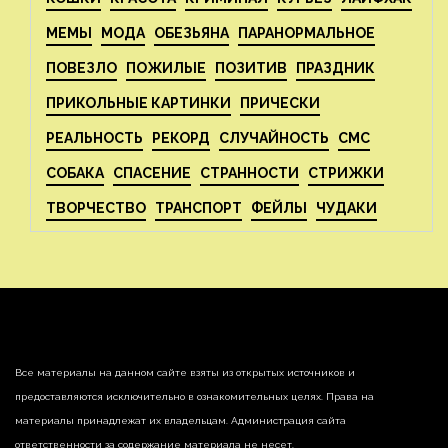
МЕМЫ
МОДА
ОБЕЗЬЯНА
ПАРАНОРМАЛЬНОЕ
ПОВЕЗЛО
ПОЖИЛЫЕ
ПОЗИТИВ
ПРАЗДНИК
ПРИКОЛЬНЫЕ КАРТИНКИ
ПРИЧЕСКИ
РЕАЛЬНОСТЬ
РЕКОРД
СЛУЧАЙНОСТЬ
СМС
СОБАКА
СПАСЕНИЕ
СТРАННОСТИ
СТРИЖКИ
ТВОРЧЕСТВО
ТРАНСПОРТ
ФЕЙЛЫ
ЧУДАКИ
Все материалы на данном сайте взяты из открытых источников и
предоставляются исключительно в ознакомительных целях. Права на
материалы принадлежат их владельцам. Администрация сайта
ответственности за содержание материала не несет.