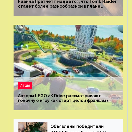
Рианна Пратчетт надеется, что Tomb Raider
станет более разнообразной в плане
репрезентации
Игры
Авторы LEGO 2K Drive рассматривают
гоночную игру как старт целой франшизы
Объявлены победители