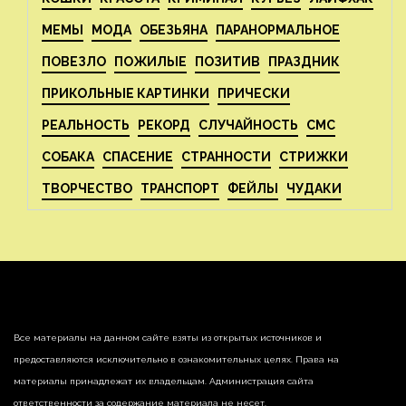
МЕМЫ
МОДА
ОБЕЗЬЯНА
ПАРАНОРМАЛЬНОЕ
ПОВЕЗЛО
ПОЖИЛЫЕ
ПОЗИТИВ
ПРАЗДНИК
ПРИКОЛЬНЫЕ КАРТИНКИ
ПРИЧЕСКИ
РЕАЛЬНОСТЬ
РЕКОРД
СЛУЧАЙНОСТЬ
СМС
СОБАКА
СПАСЕНИЕ
СТРАННОСТИ
СТРИЖКИ
ТВОРЧЕСТВО
ТРАНСПОРТ
ФЕЙЛЫ
ЧУДАКИ
Все материалы на данном сайте взяты из открытых источников и
предоставляются исключительно в ознакомительных целях. Права на
материалы принадлежат их владельцам. Администрация сайта
ответственности за содержание материала не несет.