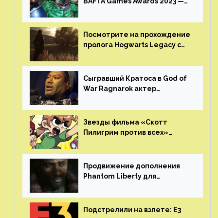
BAFTA Games Awards 2023 —
God of War Ragnarok от Sony
получила шесть наград
Посмотрите на прохождение
пролога Hogwarts Legacy с
русской озвучкой —
GamesVoice показала первые
результаты своего труда
Сыгравший Кратоса в God of
War Ragnarok актер
Кристофер Джадж призвал
игроков прекратить
консольные войны
Звезды фильма «Скотт
Пилигрим против всех»
воссоединятся для озвучки
аниме от Netflix
Продвижение дополнения
Phantom Liberty для
Cyberpunk 2077 начнётся в
июне
Подстрелили на взлете: E3