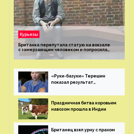
Курьезы
Британка перепутала статую на вокзале
с замерзающим человеком и попросила
о помощи
«Руки-базуки» Терешин
показал результат
пластических операций
Праздничная битва коровьим
навозом прошла в Индии
Британец взял урну с прахом