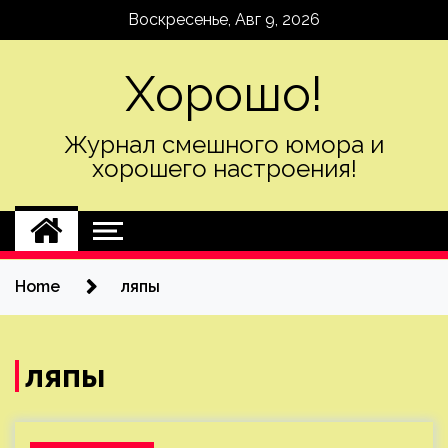
Skip
Воскресенье, Авг 9, 2026
to
content
Хорошо!
Журнал смешного юмора и
хорошего настроения!
Home
ляпы
ляпы