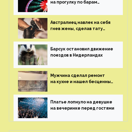
на прогулку по барам
и потерял его
Австралиец навлек на себя
гнев жены, сделав тату
с ее неудачной фотографией
Барсук остановил движение
поездов в Нидерландах
Мужчина сделал ремонт
на кухне и нашел бесценные
рисунки возрастом 400 лет
Платье лопнуло на девушке
на вечеринке перед гостями