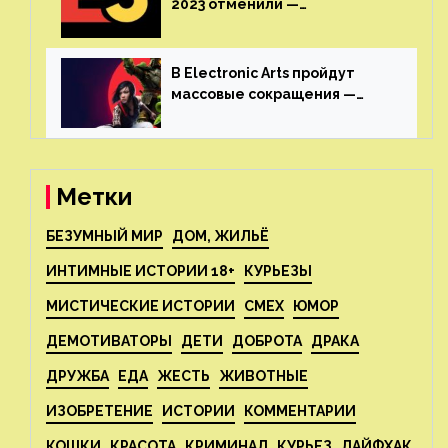
2023 отменили —
крупнейшая игровая
выставка не вернется
В Electronic Arts пройдут
массовые сокращения —
издатель планирует
реструктуризацию
Метки
БЕЗУМНЫЙ МИР
ДОМ, ЖИЛЬЁ
ИНТИМНЫЕ ИСТОРИИ 18+
КУРЬЕЗЫ
МИСТИЧЕСКИЕ ИСТОРИИ
СМЕХ
ЮМОР
ДЕМОТИВАТОРЫ
ДЕТИ
ДОБРОТА
ДРАКА
ДРУЖБА
ЕДА
ЖЕСТЬ
ЖИВОТНЫЕ
ИЗОБРЕТЕНИЕ
ИСТОРИИ
КОММЕНТАРИИ
КОШКИ
КРАСОТА
КРИМИНАЛ
КУРЬЕЗ
ЛАЙФХАК