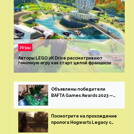
Игры
Авторы LEGO 2K Drive рассматривают
гоночную игру как старт целой франшизы
Объявлены победители
BAFTA Games Awards 2023 —
God of War Ragnarok от Sony
получила шесть наград
Посмотрите на прохождение
пролога Hogwarts Legacy с
русской озвучкой —