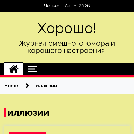
Skip
Четверг, Авг 6, 2026
to
content
Хорошо!
Журнал смешного юмора и
хорошего настроения!
Home
иллюзии
иллюзии