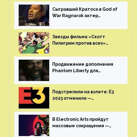
GamesVoice показала первые
результаты своего труда
Сыгравший Кратоса в God of
War Ragnarok актер
Кристофер Джадж призвал
игроков прекратить
консольные войны
Звезды фильма «Скотт
Пилигрим против всех»
воссоединятся для озвучки
аниме от Netflix
Продвижение дополнения
Phantom Liberty для
Cyberpunk 2077 начнётся в
июне
Подстрелили на взлете: E3
2023 отменили —
крупнейшая игровая
выставка не вернется
В Electronic Arts пройдут
массовые сокращения —
издатель планирует