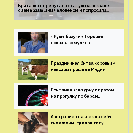
Британка перепутала статую на вокзале
с замерзающим человеком и попросила
о помощи
«Руки-базуки» Терешин
показал результат
пластических операций
Праздничная битва коровьим
навозом прошла в Индии
Британец взял урну с прахом
на прогулку по барам
и потерял его
Австралиец навлек на себя
гнев жены, сделав тату
с ее неудачной фотографией