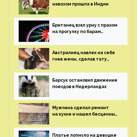
навозом прошла в Индии
Британец взял урну с прахом
на прогулку по барам
и потерял его
Австралиец навлек на себя
гнев жены, сделав тату
с ее неудачной фотографией
Барсук остановил движение
поездов в Нидерландах
Мужчина сделал ремонт
на кухне и нашел бесценные
рисунки возрастом 400 лет
Платье лопнуло на девушке