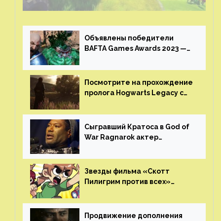
Объявлены победители
BAFTA Games Awards 2023 —
God of War Ragnarok от Sony
получила шесть наград
Посмотрите на прохождение
пролога Hogwarts Legacy с
русской озвучкой —
GamesVoice показала первые
результаты своего труда
Сыгравший Кратоса в God of
War Ragnarok актер
Кристофер Джадж призвал
игроков прекратить
консольные войны
Звезды фильма «Скотт
Пилигрим против всех»
воссоединятся для озвучки
аниме от Netflix
Продвижение дополнения