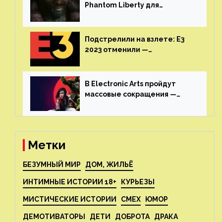
Phantom Liberty для
Cyberpunk 2077 начнётся в
июне
Подстрелили на взлете: E3
2023 отменили —
крупнейшая игровая
выставка не вернется
В Electronic Arts пройдут
массовые сокращения —
издатель планирует
реструктуризацию
Метки
БЕЗУМНЫЙ МИР
ДОМ, ЖИЛЬЁ
ИНТИМНЫЕ ИСТОРИИ 18+
КУРЬЕЗЫ
МИСТИЧЕСКИЕ ИСТОРИИ
СМЕХ
ЮМОР
ДЕМОТИВАТОРЫ
ДЕТИ
ДОБРОТА
ДРАКА