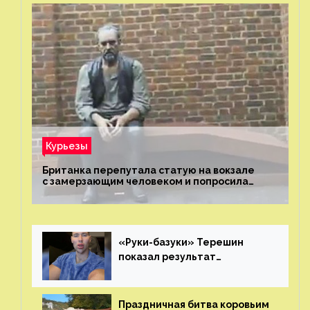
Курьезы
Британка перепутала статую на вокзале
с замерзающим человеком и попросила
о помощи
«Руки-базуки» Терешин
показал результат
пластических операций
Праздничная битва коровьим