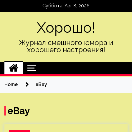
Skip
Суббота, Авг 8, 2026
to
content
Хорошо!
Журнал смешного юмора и
хорошего настроения!
Home
eBay
eBay