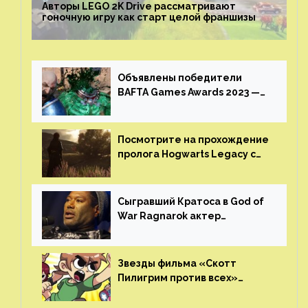
Авторы LEGO 2K Drive рассматривают
гоночную игру как старт целой франшизы
Объявлены победители
BAFTA Games Awards 2023 —
God of War Ragnarok от Sony
получила шесть наград
Посмотрите на прохождение
пролога Hogwarts Legacy с
русской озвучкой —
GamesVoice показала первые
результаты своего труда
Сыгравший Кратоса в God of
War Ragnarok актер
Кристофер Джадж призвал
игроков прекратить
консольные войны
Звезды фильма «Скотт
Пилигрим против всех»
воссоединятся для озвучки
аниме от Netflix