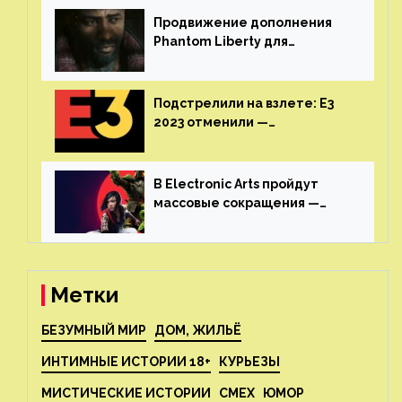
Продвижение дополнения
Phantom Liberty для
Cyberpunk 2077 начнётся в
июне
Подстрелили на взлете: E3
2023 отменили —
крупнейшая игровая
выставка не вернется
В Electronic Arts пройдут
массовые сокращения —
издатель планирует
реструктуризацию
Метки
БЕЗУМНЫЙ МИР
ДОМ, ЖИЛЬЁ
ИНТИМНЫЕ ИСТОРИИ 18+
КУРЬЕЗЫ
МИСТИЧЕСКИЕ ИСТОРИИ
СМЕХ
ЮМОР