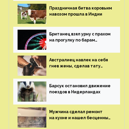
Праздничная битва коровьим
навозом прошла в Индии
Британец взял урну с прахом
на прогулку по барам
и потерял его
Австралиец навлек на себя
гнев жены, сделав тату
с ее неудачной фотографией
Барсук остановил движение
поездов в Нидерландах
Мужчина сделал ремонт
на кухне и нашел бесценные
рисунки возрастом 400 лет