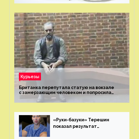
Курьезы
Британка перепутала статую на вокзале
с замерзающим человеком и попросила
о помощи
«Руки-базуки» Терешин
показал результат
пластических операций