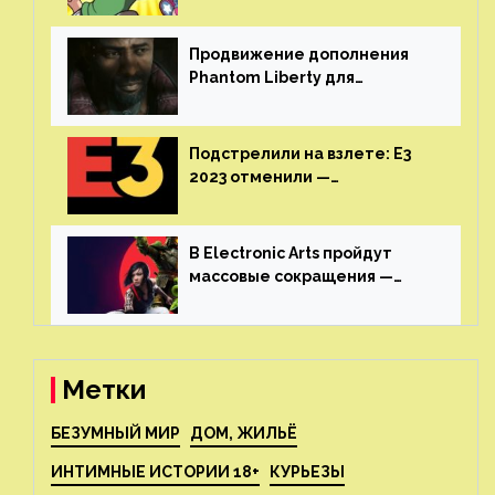
воссоединятся для озвучки
аниме от Netflix
Продвижение дополнения
Phantom Liberty для
Cyberpunk 2077 начнётся в
июне
Подстрелили на взлете: E3
2023 отменили —
крупнейшая игровая
выставка не вернется
В Electronic Arts пройдут
массовые сокращения —
издатель планирует
реструктуризацию
Метки
БЕЗУМНЫЙ МИР
ДОМ, ЖИЛЬЁ
ИНТИМНЫЕ ИСТОРИИ 18+
КУРЬЕЗЫ