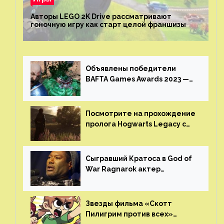
Авторы LEGO 2K Drive рассматривают
гоночную игру как старт целой франшизы
Объявлены победители
BAFTA Games Awards 2023 —
God of War Ragnarok от Sony
получила шесть наград
Посмотрите на прохождение
пролога Hogwarts Legacy с
русской озвучкой —
GamesVoice показала первые
результаты своего труда
Сыгравший Кратоса в God of
War Ragnarok актер
Кристофер Джадж призвал
игроков прекратить
консольные войны
Звезды фильма «Скотт
Пилигрим против всех»