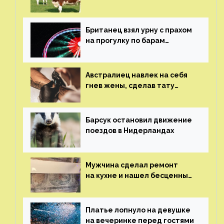
Британец взял урну с прахом
на прогулку по барам
и потерял его
Австралиец навлек на себя
гнев жены, сделав тату
с ее неудачной фотографией
Барсук остановил движение
поездов в Нидерландах
Мужчина сделал ремонт
на кухне и нашел бесценные
рисунки возрастом 400 лет
Платье лопнуло на девушке
на вечеринке перед гостями