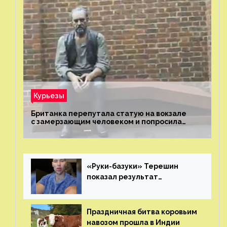
Курьезы
Британка перепутала статую на вокзале
с замерзающим человеком и попросила
о помощи
«Руки-базуки» Терешин
показал результат
пластических операций
Праздничная битва коровьим
навозом прошла в Индии