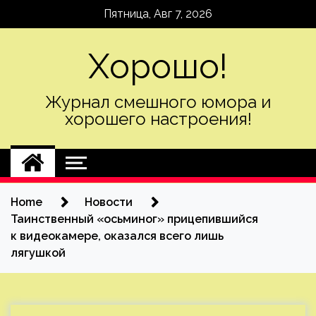
Skip
Пятница, Авг 7, 2026
to
content
Хорошо!
Журнал смешного юмора и
хорошего настроения!
Home
Новости
Таинственный «осьминог» прицепившийся
к видеокамере, оказался всего лишь
лягушкой