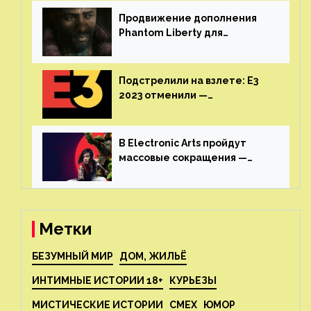
Продвижение дополнения
Phantom Liberty для
Cyberpunk 2077 начнётся в
июне
Подстрелили на взлете: E3
2023 отменили —
крупнейшая игровая
выставка не вернется
В Electronic Arts пройдут
массовые сокращения —
издатель планирует
реструктуризацию
Метки
БЕЗУМНЫЙ МИР
ДОМ, ЖИЛЬЁ
ИНТИМНЫЕ ИСТОРИИ 18+
КУРЬЕЗЫ
МИСТИЧЕСКИЕ ИСТОРИИ
СМЕХ
ЮМОР