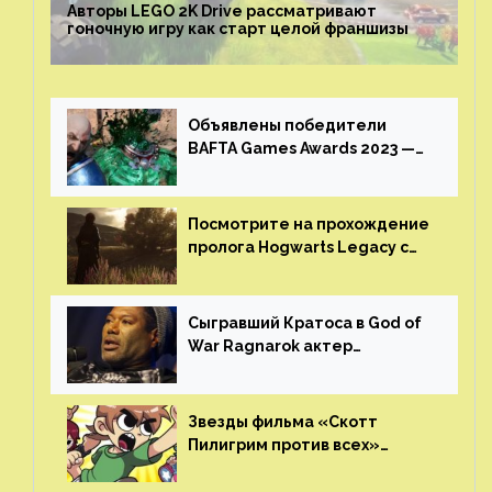
Авторы LEGO 2K Drive рассматривают
гоночную игру как старт целой франшизы
Объявлены победители
BAFTA Games Awards 2023 —
God of War Ragnarok от Sony
получила шесть наград
Посмотрите на прохождение
пролога Hogwarts Legacy с
русской озвучкой —
GamesVoice показала первые
результаты своего труда
Сыгравший Кратоса в God of
War Ragnarok актер
Кристофер Джадж призвал
игроков прекратить
консольные войны
Звезды фильма «Скотт
Пилигрим против всех»
воссоединятся для озвучки
аниме от Netflix