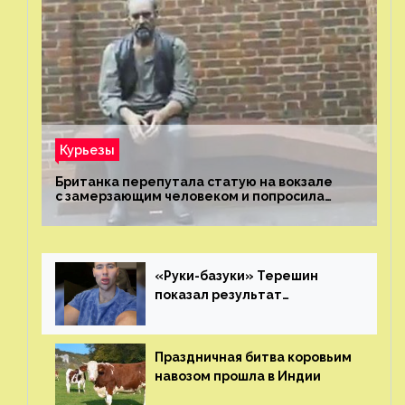
Курьезы
Британка перепутала статую на вокзале
с замерзающим человеком и попросила
о помощи
«Руки-базуки» Терешин
показал результат
пластических операций
Праздничная битва коровьим
навозом прошла в Индии