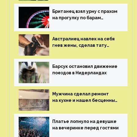
Британец взял урну с прахом
на прогулку по барам
и потерял его
Австралиец навлек на себя
гнев жены, сделав тату
с ее неудачной фотографией
Барсук остановил движение
поездов в Нидерландах
Мужчина сделал ремонт
на кухне и нашел бесценные
рисунки возрастом 400 лет
Платье лопнуло на девушке
на вечеринке перед гостями