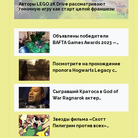
Авторы LEGO 2K Drive рассматривают
гоночную игру как старт целой франшизы
Объявлены победители
BAFTA Games Awards 2023 —
God of War Ragnarok от Sony
получила шесть наград
Посмотрите на прохождение
пролога Hogwarts Legacy с
русской озвучкой —
GamesVoice показала первые
результаты своего труда
Сыгравший Кратоса в God of
War Ragnarok актер
Кристофер Джадж призвал
игроков прекратить
консольные войны
Звезды фильма «Скотт
Пилигрим против всех»
воссоединятся для озвучки