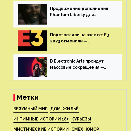
аниме от Netflix
Продвижение дополнения
Phantom Liberty для
Cyberpunk 2077 начнётся в
июне
Подстрелили на взлете: E3
2023 отменили —
крупнейшая игровая
выставка не вернется
В Electronic Arts пройдут
массовые сокращения —
издатель планирует
реструктуризацию
Метки
БЕЗУМНЫЙ МИР
ДОМ, ЖИЛЬЁ
ИНТИМНЫЕ ИСТОРИИ 18+
КУРЬЕЗЫ
МИСТИЧЕСКИЕ ИСТОРИИ
СМЕХ
ЮМОР