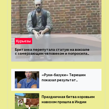
Курьезы
Британка перепутала статую на вокзале
с замерзающим человеком и попросила
о помощи
«Руки-базуки» Терешин
показал результат
пластических операций
Праздничная битва коровьим
навозом прошла в Индии