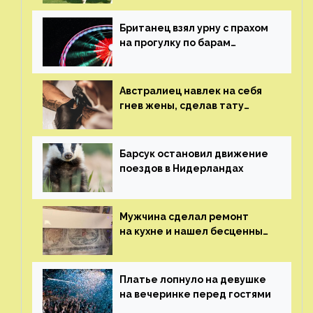
Британец взял урну с прахом
на прогулку по барам
и потерял его
Австралиец навлек на себя
гнев жены, сделав тату
с ее неудачной фотографией
Барсук остановил движение
поездов в Нидерландах
Мужчина сделал ремонт
на кухне и нашел бесценные
рисунки возрастом 400 лет
Платье лопнуло на девушке
на вечеринке перед гостями