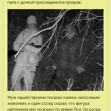
папе с дочкой присоединился призрак.
Муж нашей героини показал снимок нескольким
знакомым, и один сосед сказал, что фигура
напомнила ему мужчину по имени Пол. Он когда-