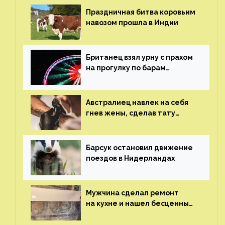
Праздничная битва коровьим
навозом прошла в Индии
Британец взял урну с прахом
на прогулку по барам
и потерял его
Австралиец навлек на себя
гнев жены, сделав тату
с ее неудачной фотографией
Барсук остановил движение
поездов в Нидерландах
Мужчина сделал ремонт
на кухне и нашел бесценные
рисунки возрастом 400 лет