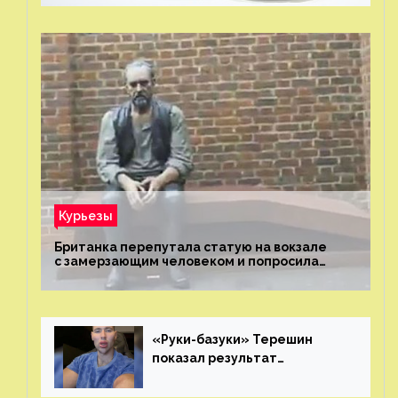
Курьезы
Британка перепутала статую на вокзале
с замерзающим человеком и попросила
о помощи
«Руки-базуки» Терешин
показал результат
пластических операций