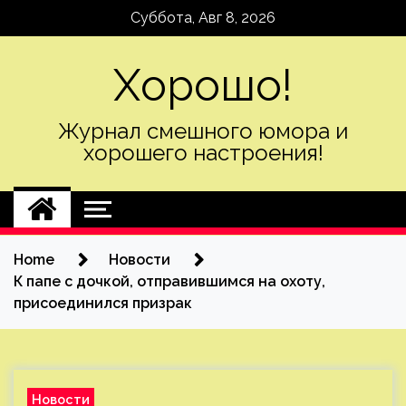
Skip
Суббота, Авг 8, 2026
to
content
Хорошо!
Журнал смешного юмора и
хорошего настроения!
Home
Новости
К папе с дочкой, отправившимся на охоту,
присоединился призрак
Новости