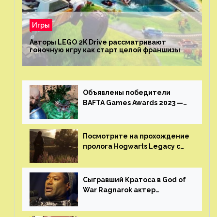
Игры
Авторы LEGO 2K Drive рассматривают
гоночную игру как старт целой франшизы
Объявлены победители
BAFTA Games Awards 2023 —
God of War Ragnarok от Sony
получила шесть наград
Посмотрите на прохождение
пролога Hogwarts Legacy с
русской озвучкой —
GamesVoice показала первые
результаты своего труда
Сыгравший Кратоса в God of
War Ragnarok актер
Кристофер Джадж призвал
игроков прекратить