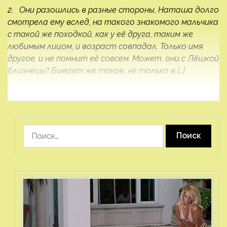
2. Они разошлись в разные стороны, Наташа долго
смотрела ему вслед, на такого знакомого мальчика
с такой же походкой, как у её друга, таким же
любимым лицом, и возраст совпадал. Только имя
другое, и не помнит её совсем. Может, они с Лёшкой
близнецы? Бывает же такое, не только в […]
Найти: