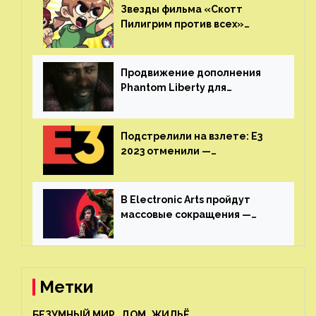
консольные войны
Звезды фильма «Скотт
Пилигрим против всех»
воссоединятся для озвучки
аниме от Netflix
Продвижение дополнения
Phantom Liberty для
Cyberpunk 2077 начнётся в
июне
Подстрелили на взлете: E3
2023 отменили —
крупнейшая игровая
выставка не вернется
В Electronic Arts пройдут
массовые сокращения —
издатель планирует
реструктуризацию
Метки
БЕЗУМНЫЙ МИР
ДОМ, ЖИЛЬЁ