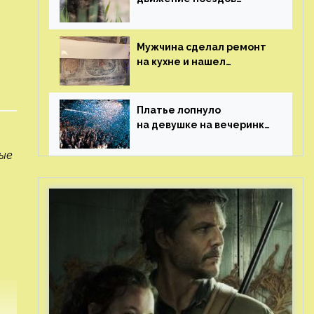
в Нидерландах
Мужчина сделал ремонт
на кухне и нашел
бесценные рисунки
возрастом 400 лет
Платье лопнуло
на девушке на вечеринке
перед гостями
рые