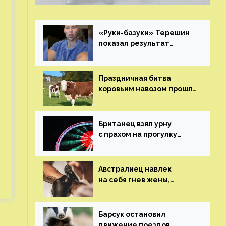
«Руки-базуки» Терешин
показал результат
пластических операций
Праздничная битва
коровьим навозом прошла
в Индии
Британец взял урну
с прахом на прогулку
по барам и потерял его
Австралиец навлек
на себя гнев жены,
сделав тату
с ее неудачной
фотографией
Барсук остановил
движение поездов