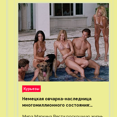
Курьезы
Немецкая овчарка-наследница
многомиллионного состояния:
правда или миф
Мира Маркина Вести роскошную жизнь