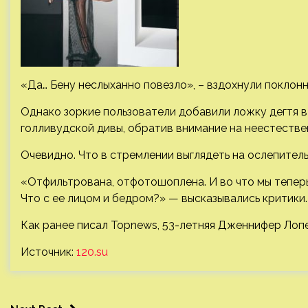
«Да… Бену неслыханно повезло», – вздохнули поклонн
Однако зоркие пользователи добавили ложку дегтя 
голливудской дивы, обратив внимание на неестеств
Очевидно. Что в стремлении выглядеть на ослепите
«Отфильтрована, отфотошоплена. И во что мы теперь
Что с ее лицом и бедром?» — высказывались критики.
Как ранее писал Topnews, 53-летняя Дженнифер Лоп
Источник:
120.su