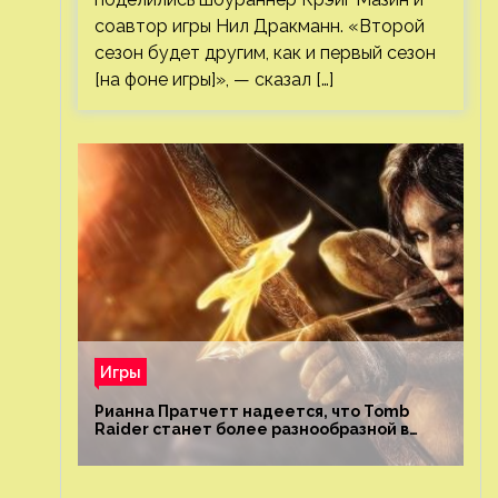
соавтор игры Нил Дракманн. «Второй
сезон будет другим, как и первый сезон
[на фоне игры]», — сказал […]
Игры
Рианна Пратчетт надеется, что Tomb
Raider станет более разнообразной в
плане репрезентации