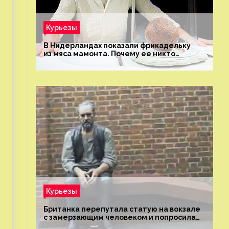
Курьезы
В Нидерландах показали фрикадельку
из мяса мамонта. Почему ее никто
не попробовал?
Курьезы
Британка перепутала статую на вокзале
с замерзающим человеком и попросила
о помощи