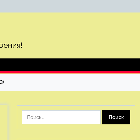
оения!
О)
Найти: