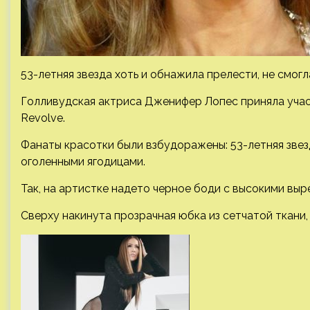
53-летняя звезда хоть и обнажила прелести, не смогл
Голливудская актриса Дженифер Лопес приняла уча
Revolve.
Фанаты красотки были взбудоражены: 53-летняя зве
оголенными ягодицами.
Так, на артистке надето черное боди с высокими вы
Сверху накинута прозрачная юбка из сетчатой ткани,