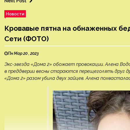
Next Post
Новости
Кровавые пятна на обнаженных бе
Сети (ФОТО)
Пн Мар 20 , 2023
Экс-звезда «Дома 2» обожает провокации. Алена Вод
в преддверии весны стараются перещеголять друг др
«Дома 2» разом убила двух зайцев. Алена похвастала