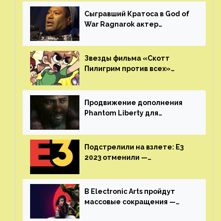
GamesVoice показала первые
результаты своего труда
Сыгравший Кратоса в God of
War Ragnarok актер
Кристофер Джадж призвал
игроков прекратить
консольные войны
Звезды фильма «Скотт
Пилигрим против всех»
воссоединятся для озвучки
аниме от Netflix
Продвижение дополнения
Phantom Liberty для
Cyberpunk 2077 начнётся в
июне
Подстрелили на взлете: E3
2023 отменили —
крупнейшая игровая
выставка не вернется
В Electronic Arts пройдут
массовые сокращения —
издатель планирует