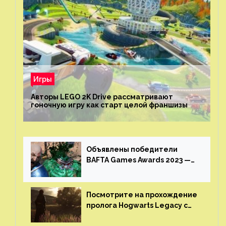
Игры
Авторы LEGO 2K Drive рассматривают
гоночную игру как старт целой франшизы
Объявлены победители
BAFTA Games Awards 2023 —
God of War Ragnarok от Sony
получила шесть наград
Посмотрите на прохождение
пролога Hogwarts Legacy с
русской озвучкой —