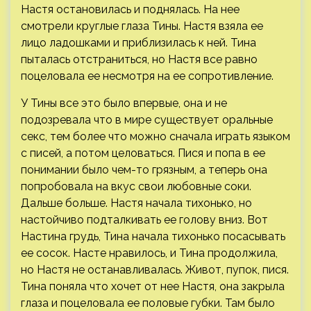
Настя остановилась и поднялась. На нее
смотрели круглые глаза Тины. Настя взяла ее
лицо ладошками и приблизилась к ней. Тина
пыталась отстраниться, но Настя все равно
поцеловала ее несмотря на ее сопротивление.
У Тины все это было впервые, она и не
подозревала что в мире существует оральные
секс, тем более что можно сначала играть языком
с писей, а потом целоваться. Пися и попа в ее
понимании было чем-то грязным, а теперь она
попробовала на вкус свои любовные соки.
Дальше больше. Настя начала тихонько, но
настойчиво подталкивать ее голову вниз. Вот
Настина грудь, Тина начала тихонько посасывать
ее сосок. Насте нравилось, и Тина продолжила,
но Настя не останавливалась. Живот, пупок, пися.
Тина поняла что хочет от нее Настя, она закрыла
глаза и поцеловала ее половые губки. Там было