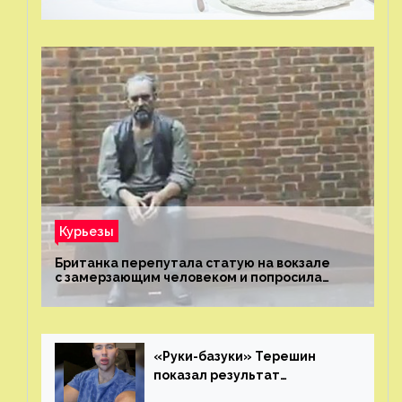
не попробовал?
Курьезы
Британка перепутала статую на вокзале
с замерзающим человеком и попросила
о помощи
«Руки-базуки» Терешин
показал результат
пластических операций