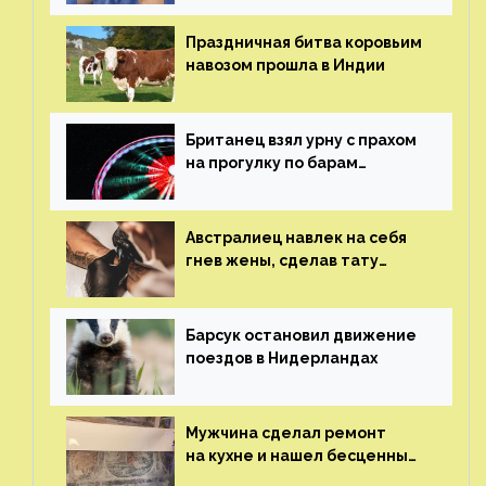
Праздничная битва коровьим
навозом прошла в Индии
Британец взял урну с прахом
на прогулку по барам
и потерял его
Австралиец навлек на себя
гнев жены, сделав тату
с ее неудачной фотографией
Барсук остановил движение
поездов в Нидерландах
Мужчина сделал ремонт
на кухне и нашел бесценные
рисунки возрастом 400 лет