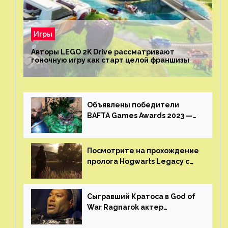
Игры
Авторы LEGO 2K Drive рассматривают
гоночную игру как старт целой франшизы
Объявлены победители
BAFTA Games Awards 2023 —
God of War Ragnarok от Sony
получила шесть наград
Посмотрите на прохождение
пролога Hogwarts Legacy с
русской озвучкой —
GamesVoice показала первые
результаты своего труда
Сыгравший Кратоса в God of
War Ragnarok актер
Кристофер Джадж призвал