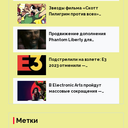
игроков прекратить
консольные войны
Звезды фильма «Скотт
Пилигрим против всех»
воссоединятся для озвучки
аниме от Netflix
Продвижение дополнения
Phantom Liberty для
Cyberpunk 2077 начнётся в
июне
Подстрелили на взлете: E3
2023 отменили —
крупнейшая игровая
выставка не вернется
В Electronic Arts пройдут
массовые сокращения —
издатель планирует
реструктуризацию
Метки