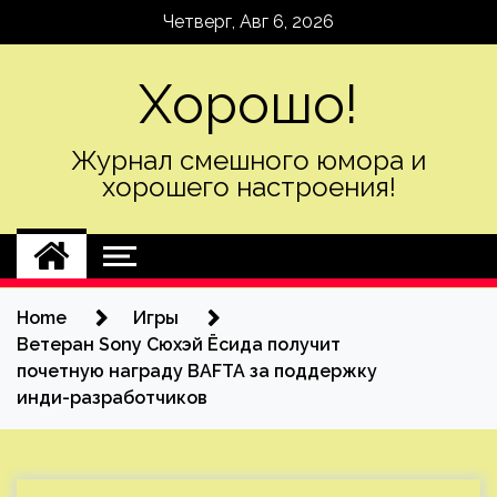
Skip
Четверг, Авг 6, 2026
to
content
Хорошо!
Журнал смешного юмора и
хорошего настроения!
Home
Игры
Ветеран Sony Сюхэй Ёсида получит
почетную награду BAFTA за поддержку
инди-разработчиков