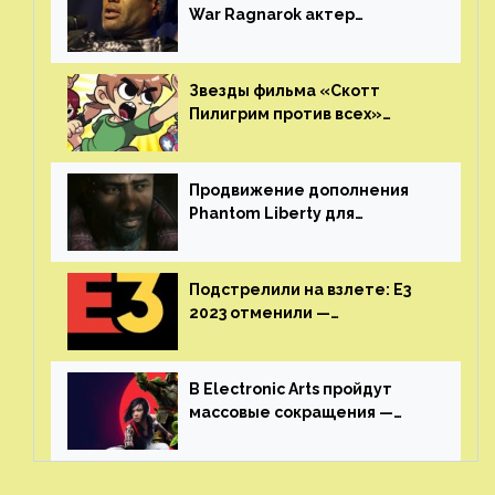
War Ragnarok актер
Кристофер Джадж призвал
игроков прекратить
консольные войны
Звезды фильма «Скотт
Пилигрим против всех»
воссоединятся для озвучки
аниме от Netflix
Продвижение дополнения
Phantom Liberty для
Cyberpunk 2077 начнётся в
июне
Подстрелили на взлете: E3
2023 отменили —
крупнейшая игровая
выставка не вернется
В Electronic Arts пройдут
массовые сокращения —
издатель планирует
реструктуризацию