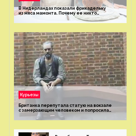
В Нидерландах показали фрикадельку
из мяса мамонта. Почему ее никто
не попробовал?
Курьезы
Британка перепутала статую на вокзале
с замерзающим человеком и попросила
о помощи