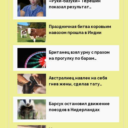
«Руки-базуки» Терешин
показал результат
пластических операций
Праздничная битва коровьим
навозом прошла в Индии
Британец взял урну с прахом
на прогулку по барам
и потерял его
Австралиец навлек на себя
гнев жены, сделав тату
с ее неудачной фотографией
Барсук остановил движение
поездов в Нидерландах