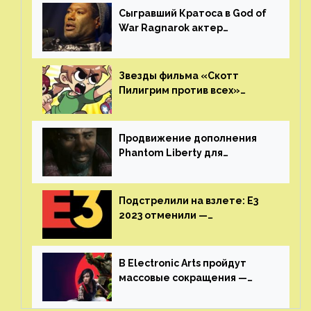
результаты своего труда
Сыгравший Кратоса в God of
War Ragnarok актер
Кристофер Джадж призвал
игроков прекратить
консольные войны
Звезды фильма «Скотт
Пилигрим против всех»
воссоединятся для озвучки
аниме от Netflix
Продвижение дополнения
Phantom Liberty для
Cyberpunk 2077 начнётся в
июне
Подстрелили на взлете: E3
2023 отменили —
крупнейшая игровая
выставка не вернется
В Electronic Arts пройдут
массовые сокращения —
издатель планирует
реструктуризацию