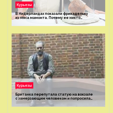
Курьезы
В Нидерландах показали фрикадельку
из мяса мамонта. Почему ее никто
не попробовал?
Курьезы
Британка перепутала статую на вокзале
с замерзающим человеком и попросила
о помощи