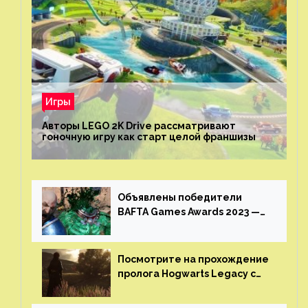
Игры
Авторы LEGO 2K Drive рассматривают
гоночную игру как старт целой франшизы
Объявлены победители
BAFTA Games Awards 2023 —
God of War Ragnarok от Sony
получила шесть наград
Посмотрите на прохождение
пролога Hogwarts Legacy с
русской озвучкой —
GamesVoice показала первые