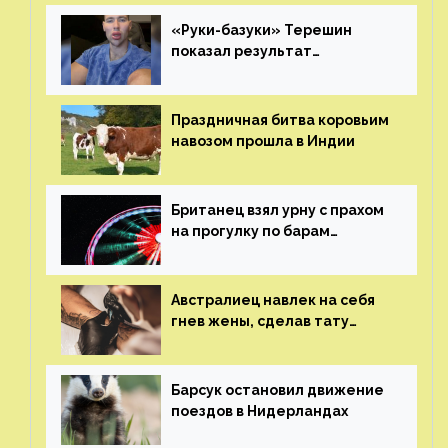
«Руки-базуки» Терешин
показал результат
пластических операций
Праздничная битва коровьим
навозом прошла в Индии
Британец взял урну с прахом
на прогулку по барам
и потерял его
Австралиец навлек на себя
гнев жены, сделав тату
с ее неудачной фотографией
Барсук остановил движение
поездов в Нидерландах