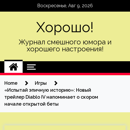
Skip
Воскресенье, Авг 9, 2026
to
content
Хорошо!
Журнал смешного юмора и
хорошего настроения!
Home
Игры
«Испытай эпичную историю»: Новый
трейлер Diablo IV напоминает о скором
начале открытой беты