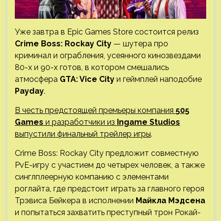
Уже завтра в Epic Games Store состоится релиз
Crime Boss: Rockay City
— шутера про
криминал и ограбления, усеянного кинозвездами
80-х и 90-х готов, в котором смешались
атмосфера
GTA: Vice City
и геймплей наподобие
Payday
.
В честь предстоящей премьеры компания
505
Games
и разработчики из
Ingame Studios
выпустили финальный трейлер игры
.
Crime Boss: Rockay City предложит совместную
PvE-игру с участием до четырех человек, а также
синглплеерную компанию с элементами
роглайта, где предстоит играть за главного героя
Трэвиса Бейкера в исполнении
Майкла Мэдсена
и попытаться захватить преступный трон Рокай-