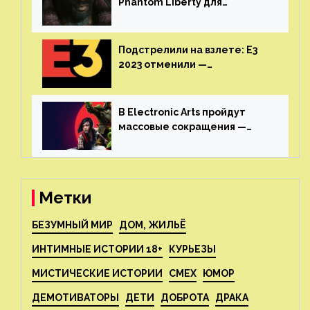
Phantom Liberty для
Cyberpunk 2077 начнётся в
июне
Подстрелили на взлете: E3
2023 отменили —
крупнейшая игровая
выставка не вернется
В Electronic Arts пройдут
массовые сокращения —
издатель планирует
реструктуризацию
Метки
БЕЗУМНЫЙ МИР
ДОМ, ЖИЛЬЁ
ИНТИМНЫЕ ИСТОРИИ 18+
КУРЬЕЗЫ
МИСТИЧЕСКИЕ ИСТОРИИ
СМЕХ
ЮМОР
ДЕМОТИВАТОРЫ
ДЕТИ
ДОБРОТА
ДРАКА