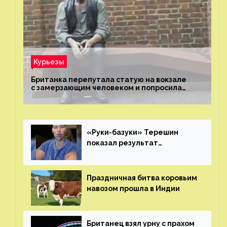
Курьезы
Британка перепутала статую на вокзале
с замерзающим человеком и попросила
о помощи
«Руки-базуки» Терешин
показал результат
пластических операций
Праздничная битва коровьим
навозом прошла в Индии
Британец взял урну с прахом