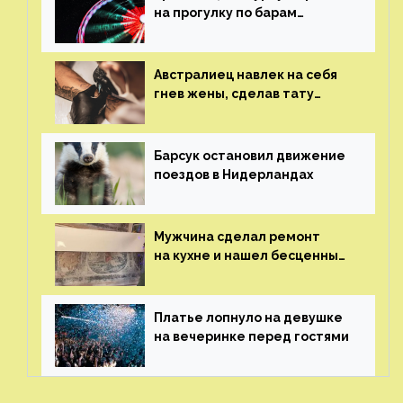
на прогулку по барам
и потерял его
Австралиец навлек на себя
гнев жены, сделав тату
с ее неудачной фотографией
Барсук остановил движение
поездов в Нидерландах
Мужчина сделал ремонт
на кухне и нашел бесценные
рисунки возрастом 400 лет
Платье лопнуло на девушке
на вечеринке перед гостями