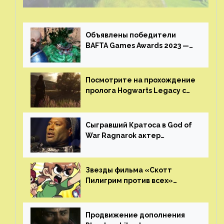
Объявлены победители
BAFTA Games Awards 2023 —
God of War Ragnarok от Sony
получила шесть наград
Посмотрите на прохождение
пролога Hogwarts Legacy с
русской озвучкой —
GamesVoice показала первые
результаты своего труда
Сыгравший Кратоса в God of
War Ragnarok актер
Кристофер Джадж призвал
игроков прекратить
консольные войны
Звезды фильма «Скотт
Пилигрим против всех»
воссоединятся для озвучки
аниме от Netflix
Продвижение дополнения