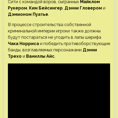
Сити с командой воров, сыгранных
Майклом
Рукером
,
Ким Бейсингер
,
Дэнни Гловером
и
Дэмионом
Пуатье
.
В процессе строительства собственной
криминальной империи игроки также должны
будут постараться не угодить в лапы шерифа
Чака Норриса
и победить противоборствующие
банды, возглавляемых персонажами
Дэнни
Трехо
и
Ваниллы Айс
.