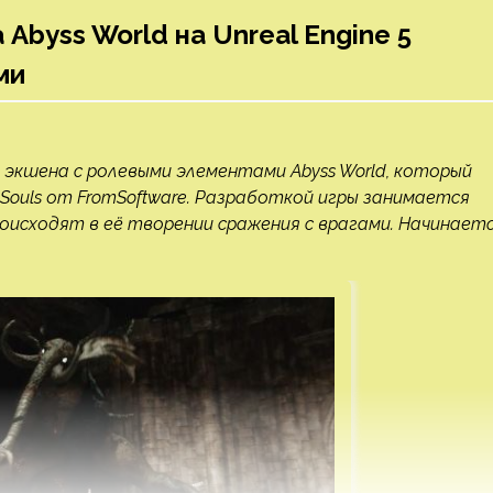
Abyss World на Unreal Engine 5
ми
 экшена с ролевыми элементами Abyss World, который
k Souls от FromSoftware. Разработкой игры занимается
 происходят в её творении сражения с врагами. Начинает