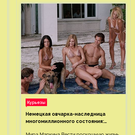
Курьезы
Немецкая овчарка-наследница
многомиллионного состояния:
правда или миф
Мира Маркина Вести роскошную жизнь