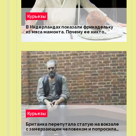
Курьезы
В Нидерландах показали фрикадельку
из мяса мамонта. Почему ее никто
не попробовал?
Курьезы
Британка перепутала статую на вокзале
с замерзающим человеком и попросила
о помощи