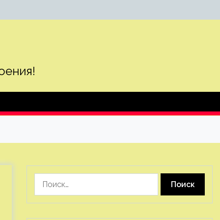
оения!
Найти: