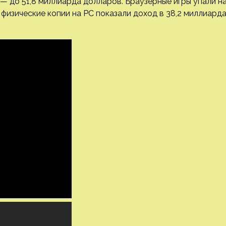
— до 51,8 миллиарда долларов. Браузерные игры упали н
 физические копии на PC показали доход в 38,2 миллиарда