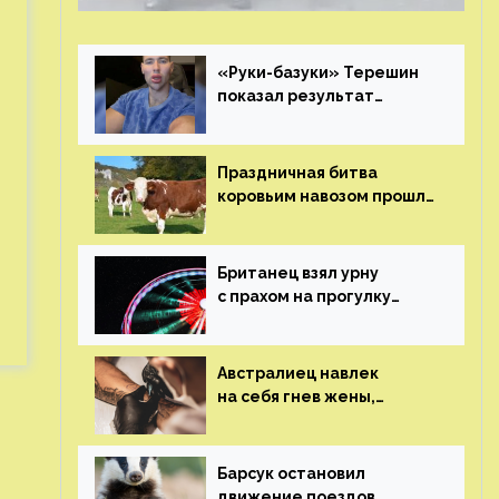
«Руки-базуки» Терешин
показал результат
пластических операций
Праздничная битва
коровьим навозом прошла
в Индии
Британец взял урну
с прахом на прогулку
по барам и потерял его
Австралиец навлек
на себя гнев жены,
сделав тату
с ее неудачной
фотографией
Барсук остановил
движение поездов