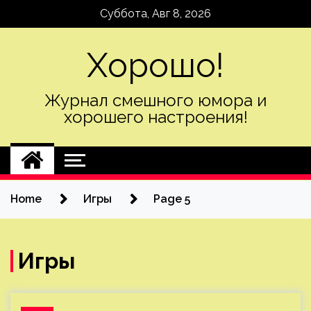
Skip
Суббота, Авг 8, 2026
to
content
Хорошо!
Журнал смешного юмора и
хорошего настроения!
Home
Игры
Page 5
Игры