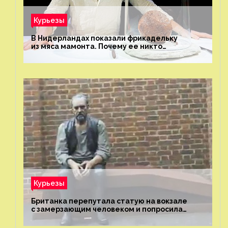
Курьезы
В Нидерландах показали фрикадельку
из мяса мамонта. Почему ее никто
не попробовал?
Курьезы
Британка перепутала статую на вокзале
с замерзающим человеком и попросила
о помощи