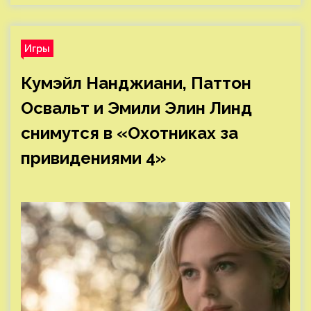
Игры
Кумэйл Нанджиани, Паттон
Освальт и Эмили Элин Линд
снимутся в «Охотниках за
привидениями 4»