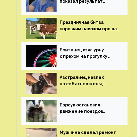
показал результат
пластических операций
Праздничная битва
коровьим навозом прошла
в Индии
Британец взял урну
с прахом на прогулку
по барам и потерял его
Австралиец навлек
на себя гнев жены,
сделав тату
с ее неудачной
фотографией
Барсук остановил
движение поездов
в Нидерландах
Мужчина сделал ремонт