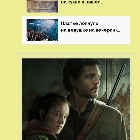
на кухне и нашел
бесценные рисунки
возрастом 400 лет
Платье лопнуло
на девушке на вечеринке
перед гостями