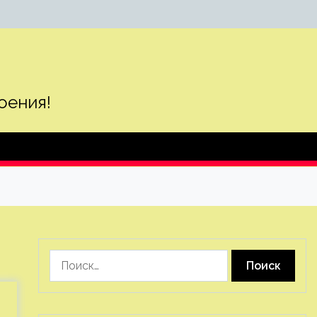
оения!
Найти: