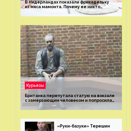
В Нидерландах показали фрикадельку
из мяса мамонта. Почему ее никто
не попробовал?
Курьезы
Британка перепутала статую на вокзале
с замерзающим человеком и попросила
о помощи
«Руки-базуки» Терешин